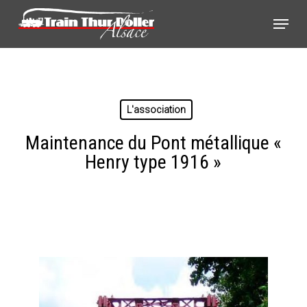
Skip
Panneau de gestion des cookies
Menu
to
main
content
L'association
Maintenance du Pont métallique «
Henry type 1916 »