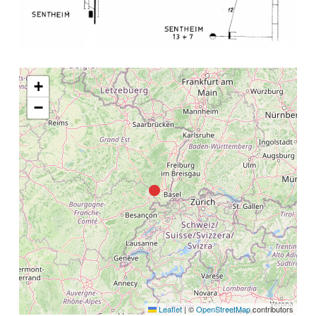
+
−
Leaflet
|
©
OpenStreetMap
contributors