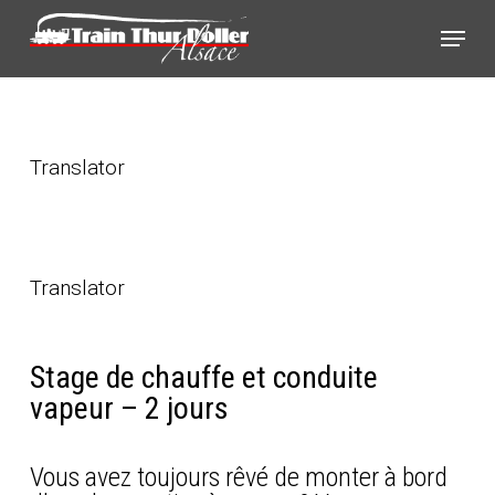
Skip
Panneau de gestion des cookies
Menu
to
main
content
Translator
Translator
Stage de chauffe et conduite
vapeur – 2 jours
Vous avez toujours rêvé de monter à bord