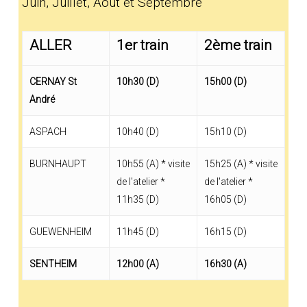
Juin, Juillet, Août et Septembre
ALLER
1er train
2ème train
CERNAY St
10h30 (D)
15h00 (D)
André
ASPACH
10h40 (D)
15h10 (D)
BURNHAUPT
10h55 (A) * visite
15h25 (A) * visite
de l'atelier *
de l'atelier *
11h35 (D)
16h05 (D)
GUEWENHEIM
11h45 (D)
16h15 (D)
SENTHEIM
12h00 (A)
16h30 (A)