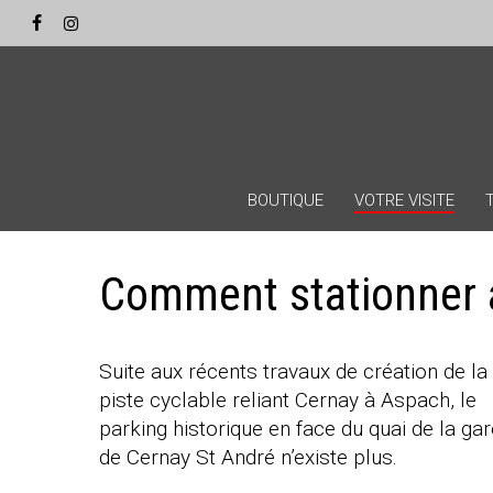
Skip
Panneau de gestion des cookies
to
facebook
instagram
main
content
BOUTIQUE
VOTRE VISITE
Comment stationner 
Suite aux récents travaux de création de la
piste cyclable reliant Cernay à Aspach, le
parking historique en face du quai de la ga
de Cernay St André n’existe plus.