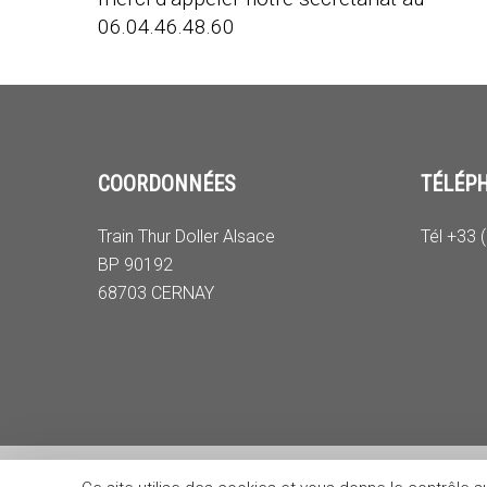
06.04.46.48.60
COORDONNÉES
TÉLÉP
Train Thur Doller Alsace
Tél +33 
BP 90192
68703 CERNAY
© 2026 Train Thur Doller Alsace.