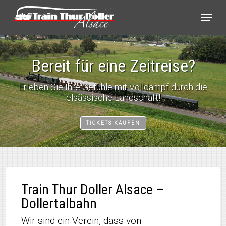
Skip
Cookie-Einstellungen
Menu
to
main
content
Bereit für eine Zeitreise?
Erleben Sie Ihre Gefühle mit Volldampf durch die
elsässische Landschaft!
TICKETS KAUFEN
Train Thur Doller Alsace –
Dollertalbahn
Wir sind ein Verein, dass von