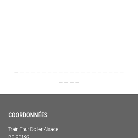
COORDONNÉES
Train Thur Doller Alsace
BP 90192