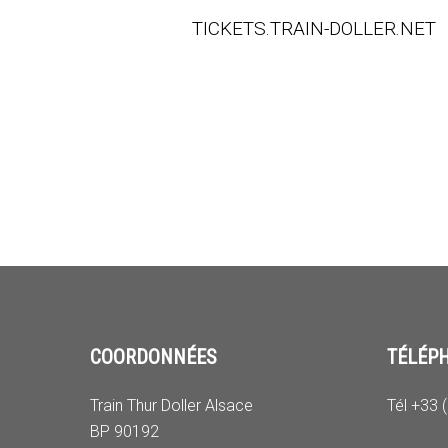
TICKETS.TRAIN-DOLLER.NET
COORDONNÉES
TÉLÉP
Train Thur Doller Alsace
Tél +33 
BP 90192