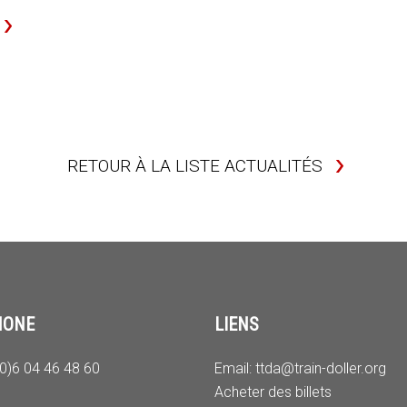
RETOUR À LA LISTE ACTUALITÉS
HONE
LIENS
(0)6 04 46 48 60
Email:
ttda@train-doller.org
Acheter des billets