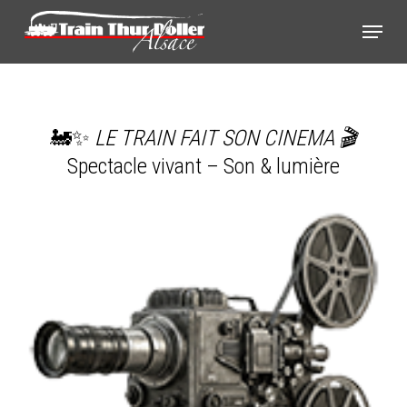
Skip
Panneau de gestion des cookies
Menu
to
main
content
🚂✨
LE TRAIN FAIT SON CINEMA 🎬
Spectacle vivant – Son & lumière