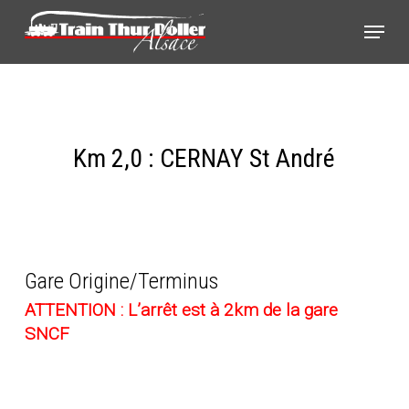
Skip
Panneau de gestion des cookies
Menu
to
main
content
Km 2,0 : CERNAY St André
Gare Origine/Terminus
ATTENTION : L’arrêt est à 2km de la gare
SNCF