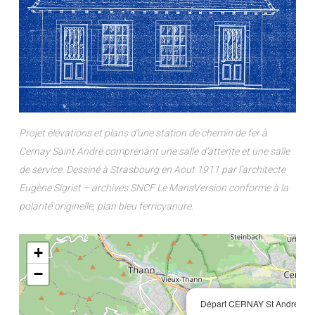
Projet élévations et plans d’une station de chemin de fer à
Cernay Saint André comprenant une salle d’attente et une salle
de service. Dessiné à Strasbourg en Aout 1911 par l’architecte
Eugène Sigrist – archives SNCF Le MansVersion conforme à la
polarité originelle, plan bleu ferricyanure.
+
−
×
Départ CERNAY St André