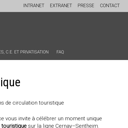
INTRANET
EXTRANET
PRESSE
CONTACT
, C.E. ET PRIVATISATION
FAQ
tique
s de circulation touristique
ace vous invite à célébrer un moment unique
 touristique
sur la ligne Cernay–Sentheim.