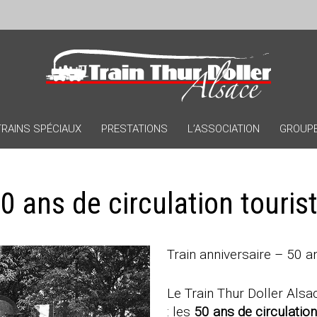
TRAINS SPÉCIAUX
PRESTATIONS
L’ASSOCIATION
GROUPES
0 ans de circulation touris
Train anniversaire – 50 an
Le Train Thur Doller Als
: les
50 ans de circulation