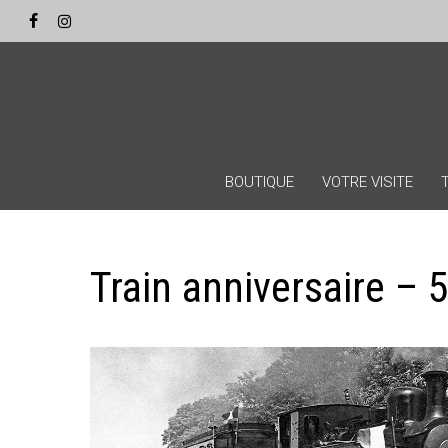
Skip
Panneau de gestion des cookies
to
facebook
instagram
main
content
BOUTIQUE
VOTRE VISITE
Train anniversaire – 5